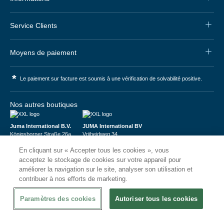
Service Clients
Moyens de paiement
*
Le paiement sur facture est soumis à une vérification de solvabilité positive.
Nos autres boutiques
Juma International B.V.
JUMA International BV
Königsborner Straße 26a
Vrijheidweg 34
39175 Biederitz | Deutschland
1521RR Wormerveer | Nederland
En cliquant sur « Accepter tous les cookies », vous
USt-ID: DE321159873
BTW: NL853095048B01
Handelsregister: 58573909
K.V.K.: 58573909
acceptez le stockage de cookies sur votre appareil pour
améliorer la navigation sur le site, analyser son utilisation et
contribuer à nos efforts de marketing.
Paramètres des cookies
Autoriser tous les cookies
© 2026
CHRshop