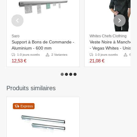
Saro
Whites Chefs Clothing
Support à Bons de Commande -
Veste Noire à Manches 
Aluminium - 600 mm
- Vegas Whites - Unisex
Disponibles En 6 Tailles
1-3 jours ouvrés
2 Variantes
1-3 jours ouvrés
6 Var
12,53 €
21,08 €
Produits similaires
Express