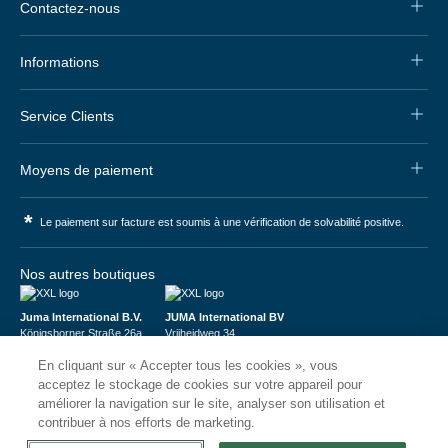
Contactez-nous
Informations
Service Clients
Moyens de paiement
*
Le paiement sur facture est soumis à une vérification de solvabilité positive.
Nos autres boutiques
Juma International B.V.
JUMA International BV
Königsborner Straße 26a
Vrijheidweg 34
39175 Biederitz | Deutschland
1521RR Wormerveer | Nederland
En cliquant sur « Accepter tous les cookies », vous
USt-ID: DE321159873
BTW: NL853095048B01
Handelsregister: 58573909
K.V.K.: 58573909
acceptez le stockage de cookies sur votre appareil pour
améliorer la navigation sur le site, analyser son utilisation et
contribuer à nos efforts de marketing.