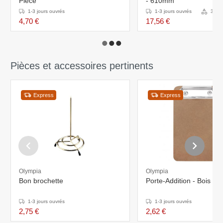
Pièce
- 610mm
1-3 jours ouvrés
1-3 jours ouvrés
3 Var
4,70 €
17,56 €
Pièces et accessoires pertinents
Express
Express
Olympia
Olympia
Bon brochette
Porte-Addition - Bois - 
1-3 jours ouvrés
1-3 jours ouvrés
2,75 €
2,62 €