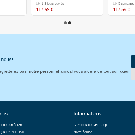
1-3 jours ouvrés
5 semaines
117,59 €
117,59 €
-nous!
egretterez pas, notre personnel amical vous aidera de tout son cœur.
nous
Informations
di de 09h à 18h
À Propos de CHRshop
 (0) 189 900 150
Notre équipe