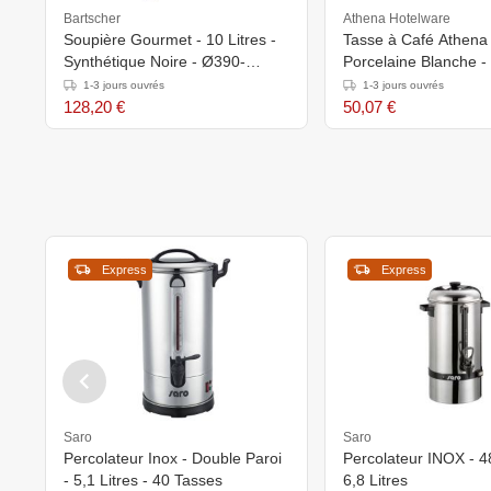
Bartscher
Athena Hotelware
Soupière Gourmet - 10 Litres -
Tasse à Café Athena 
Synthétique Noire - Ø390-
Porcelaine Blanche -
380(h)mm
Pièces
1-3 jours ouvrés
1-3 jours ouvrés
128,20 €
50,07 €
Express
Express
Saro
Saro
Percolateur Inox - Double Paroi
Percolateur INOX - 4
- 5,1 Litres - 40 Tasses
6,8 Litres