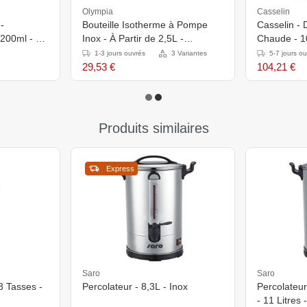
Olympia
Casselin
-
Bouteille Isotherme à Pompe
Casselin - 
 200ml - 24
Inox - À Partir de 2,5L -
Chaude - 10
Disponible en 3 Tailles
Ø225x470
1-3 jours ouvrés
3 Variantes
5-7 jours o
29,53 €
104,21 €
Produits similaires
Express
Saro
Saro
8 Tasses -
Percolateur - 8,3L - Inox
Percolateur
- 11 Litres