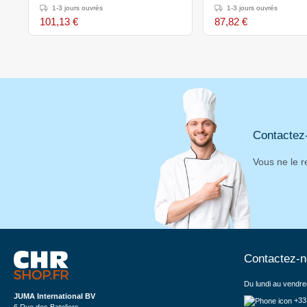
1-3 jours ouvrés
1-3 jours ouvrés
101,13 €
87,82 €
Contactez
Vous ne le r
Contactez-
Du lundi au vendre
JUMA International BV
+33