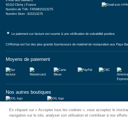
6 Rue des Bateliers
cont
92110 Clichy | France
Numéro de TVA : FR59815313275
Numéro Siren : 815313275
*
Le paiement sur facture est soumis à une vérification de solvabilité positive.
CHRshop est l'un des plus grands fournisseurs de matériel de restauration aux Pays-Bas 
Moyens de paiement
Sur facture
Nos autres boutiques
Juma International B.V.
JUMA International BV
En cliquant sur « Accepter tous les cookies », vous acceptez le stockag
Königsborner Straße 26a
Vrijheidweg 34
39175 Biederitz | Deutschland
1521RR Wormerveer | Nederland
navigation sur le site, analyser son utilisation et contribuer à nos effort
USt-ID: DE321159873
BTW: NL853095048B01
Handelsregister: 58573909
K.V.K.: 58573909