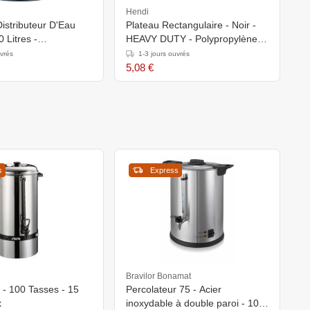
Hendi
C
Distributeur D'Eau
Plateau Rectangulaire - Noir -
P
 Litres -
HEAVY DUTY - Polypropylène -
S
(h)mm
Résistant - Antidérapant -
uvrés
1-3 jours ouvrés
255x355mm
5,08 €
1
s
Express
Bravilor Bonamat
 - 100 Tasses - 15
Percolateur 75 - Acier
x
inoxydable à double paroi - 10