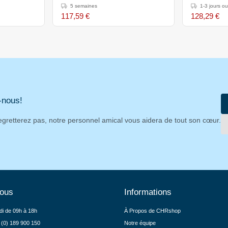
5 semaines
1-3 jours o
117,59 €
128,29 €
-nous!
egretterez pas, notre personnel amical vous aidera de tout son cœur.
nous
Informations
di de 09h à 18h
À Propos de CHRshop
 (0) 189 900 150
Notre équipe