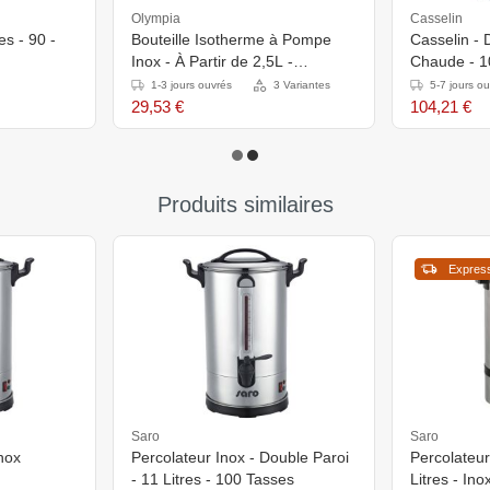
Olympia
Casselin
Bouteille Isotherme à Pompe
Casselin - 
Inox - À Partir de 2,5L -
Chaude - 10
Disponible en 3 Tailles
Ø225x470
1-3 jours ouvrés
3 Variantes
5-7 jours o
29,53 €
104,21 €
Produits similaires
Expres
Saro
Saro
Inox
Percolateur Inox - Double Paroi
Percolateur
- 11 Litres - 100 Tasses
Litres - Ino