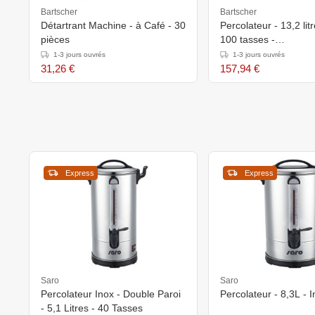
Bartscher
Bartscher
Détartrant Machine - à Café - 30
Percolateur - 13,2 litres - 90 -
pièces
100 tasses -
350x375x(h)540mm
1-3 jours ouvrés
1-3 jours ouvrés
31,26 €
157,94 €
Express
Express
Saro
Saro
Percolateur Inox - Double Paroi
Percolateur - 8,3L - 
- 5,1 Litres - 40 Tasses