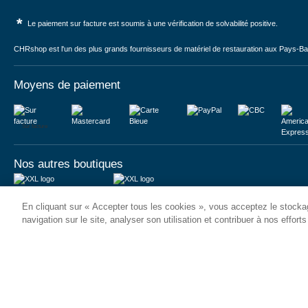
*
Le paiement sur facture est soumis à une vérification de solvabilité positive.
CHRshop est l'un des plus grands fournisseurs de matériel de restauration aux Pays-Bas 
Moyens de paiement
Sur facture
Nos autres boutiques
Juma International B.V.
JUMA International BV
En cliquant sur « Accepter tous les cookies », vous acceptez le stockag
Königsborner Straße 26a
Vrijheidweg 34
39175 Biederitz | Deutschland
1521RR Wormerveer | Nederland
navigation sur le site, analyser son utilisation et contribuer à nos effort
USt-ID: DE321159873
BTW: NL853095048B01
Handelsregister: 58573909
K.V.K.: 58573909