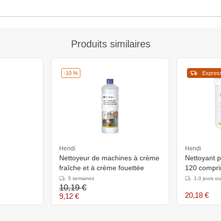
Produits similaires
-10 %
Expres
Hendi
Hendi
e
Nettoyeur de machines à crème
Nettoyant p
fraîche et à crème fouettée
120 compr
5 semaines
1-3 jours o
10,19 €
20,18 €
9,12 €