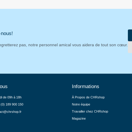
-nous!
egretterez pas, notre personnel amical vous aidera de tout son cœur.
nous
Informations
di de 09h à 18h
À Propos de CHRshop
 (0) 189 900 150
Notre équipe
Travailler chez CHRshop
act@chrshop.fr
Magazine