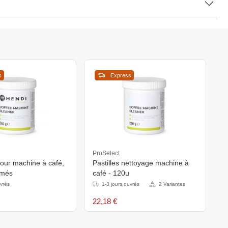
s
Express
ProSelect
our machine à café,
Pastilles nettoyage machine à
imés
café - 120u
uvrés
1-3 jours ouvrés
2 Variantes
22,18 €