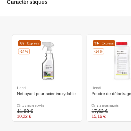
Caractéristiques
Express
Express
-14 %
-14 %
Hendi
Hendi
Nettoyant pour acier inoxydable
Poudre de détartrag
1-3 jours ouvrés
1-3 jours ouvrés
11,88 €
17,63 €
10,22 €
15,16 €