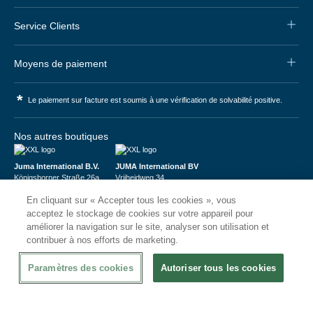
Service Clients
Moyens de paiement
*
Le paiement sur facture est soumis à une vérification de solvabilité positive.
Nos autres boutiques
Juma International B.V.
JUMA International BV
Königsborner Straße 26a
Vrijheidweg 34
39175 Biederitz | Deutschland
1521RR Wormerveer | Nederland
En cliquant sur « Accepter tous les cookies », vous
USt-ID: DE321159873
BTW: NL853095048B01
Handelsregister: 58573909
K.V.K.: 58573909
acceptez le stockage de cookies sur votre appareil pour
améliorer la navigation sur le site, analyser son utilisation et
contribuer à nos efforts de marketing.
Paramètres des cookies
Autoriser tous les cookies
© 2026
CHRshop