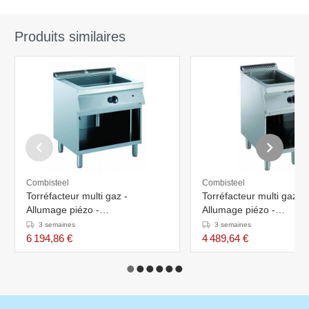
Produits similaires
Combisteel
Combisteel
Torréfacteur multi gaz -
Torréfacteur multi gaz -
Allumage piézo -
Allumage piézo -
800x700x(h)850mm
400x700x(h)850mm
3 semaines
3 semaines
6 194,86 €
4 489,64 €