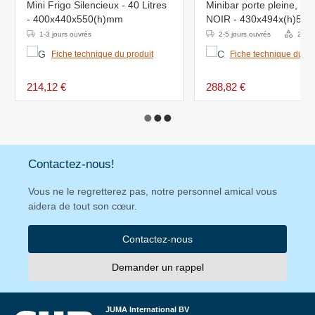
Mini Frigo Silencieux - 40 Litres
Minibar porte pleine, 48,5
- 400x440x550(h)mm
NOIR - 430x494x(h)51
1-3 jours ouvrés
2-5 jours ouvrés
2 Var
Fiche technique du produit
Fiche technique du pr
214,12 €
288,82 €
Contactez-nous!
Vous ne le regretterez pas, notre personnel amical vous
aidera de tout son cœur.
Contactez-nous
Demander un rappel
JUMA International BV