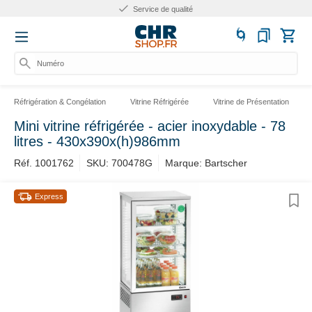
Service de qualité
Numéro
Réfrigération & Congélation
Vitrine Réfrigérée
Vitrine de Présentation
Mini vitrine réfrigérée - acier inoxydable - 78
litres - 430x390x(h)986mm
Réf. 1001762
SKU: 700478G
Marque: Bartscher
Express