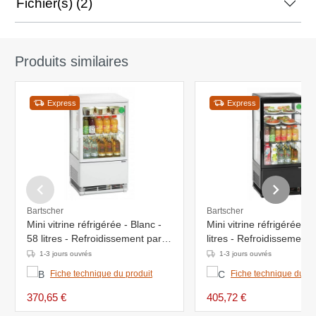
Fichier(s) (2)
Produits similaires
Express
Express
Bartscher
Bartscher
Mini vitrine réfrigérée - Blanc -
Mini vitrine réfrigérée - 
58 litres - Refroidissement par
litres - Refroidissement 
circulation d'air -
circulation d'air -
1-3 jours ouvrés
1-3 jours ouvrés
425x380x(h)805mm
435x385x(h)960mm
Fiche technique du produit
Fiche technique du pr
370,65 €
405,72 €