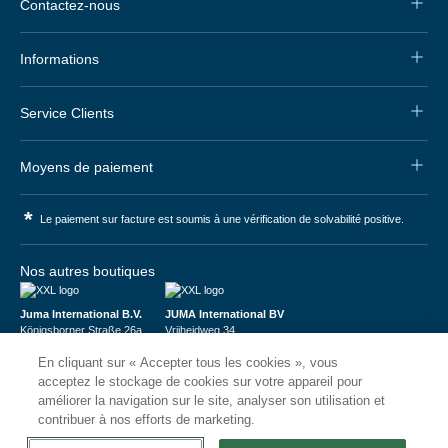
Contactez-nous
Informations
Service Clients
Moyens de paiement
*
Le paiement sur facture est soumis à une vérification de solvabilité positive.
Nos autres boutiques
Juma International B.V.
JUMA International BV
Königsborner Straße 26a
Vrijheidweg 34
39175 Biederitz | Deutschland
1521RR Wormerveer | Nederland
En cliquant sur « Accepter tous les cookies », vous
USt-ID: DE321159873
BTW: NL853095048B01
Handelsregister: 58573909
K.V.K.: 58573909
acceptez le stockage de cookies sur votre appareil pour
améliorer la navigation sur le site, analyser son utilisation et
contribuer à nos efforts de marketing.