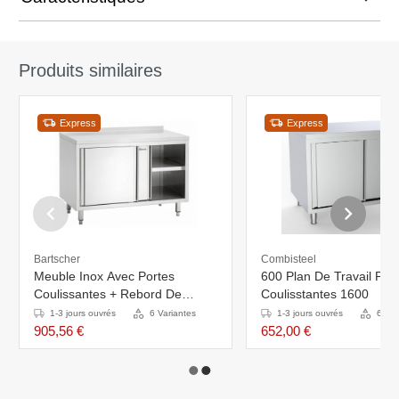
Produits similaires
Express
Express
Bartscher
Combisteel
Meuble Inox Avec Portes
600 Plan De Travail Por
Coulissantes + Rebord De
Coulisstantes 1600
40mm - 1200x700x850-
1-3 jours ouvrés
6 Variantes
1-3 jours ouvrés
6 Var
900(h)mm
905,56 €
652,00 €