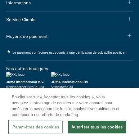
Informations
Service Clients
Moyens de paiement
*
Le paiement sur facture est soumis à une vérification de solvabilité positive.
Nos autres boutiques
Juma International B.V.
JUMA International BV
Königsborner Straße 26a
Vrijheidweg 34
39175 Biederitz | Deutschland
1521RR Wormerveer | Nederland
En cliquant sur « Accepter tous les cookies », vous
USt-ID: DE321159873
BTW: NL853095048B01
Handelsregister: 58573909
K.V.K.: 58573909
acceptez le stockage de cookies sur votre appareil pour
améliorer la navigation sur le site, analyser son utilisation et
contribuer à nos efforts de marketing.
Paramètres des cookies
Autoriser tous les cookies
© 2026
CHRshop