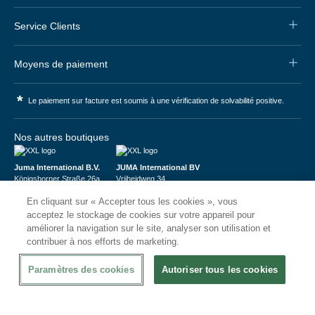
Service Clients
Moyens de paiement
*
Le paiement sur facture est soumis à une vérification de solvabilité positive.
Nos autres boutiques
Juma International B.V.
JUMA International BV
Königsborner Straße 26a
Vrijheidweg 34
39175 Biederitz | Deutschland
1521RR Wormerveer | Nederland
En cliquant sur « Accepter tous les cookies », vous
USt-ID: DE321159873
BTW: NL853095048B01
Handelsregister: 58573909
K.V.K.: 58573909
acceptez le stockage de cookies sur votre appareil pour
améliorer la navigation sur le site, analyser son utilisation et
contribuer à nos efforts de marketing.
Paramètres des cookies
Autoriser tous les cookies
© 2026
CHRshop