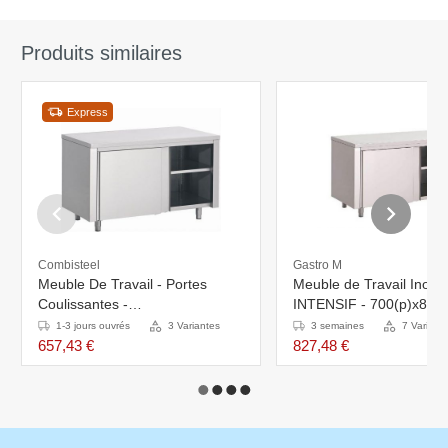
Produits similaires
Express
Combisteel
Gastro M
Meuble De Travail - Portes
Meuble de Travail Inox
Coulissantes -
INTENSIF - 700(p)x850
1200x600x(h)850mm
7 Largeurs Différentes
1-3 jours ouvrés
3 Variantes
3 semaines
7 Variant
657,43 €
827,48 €