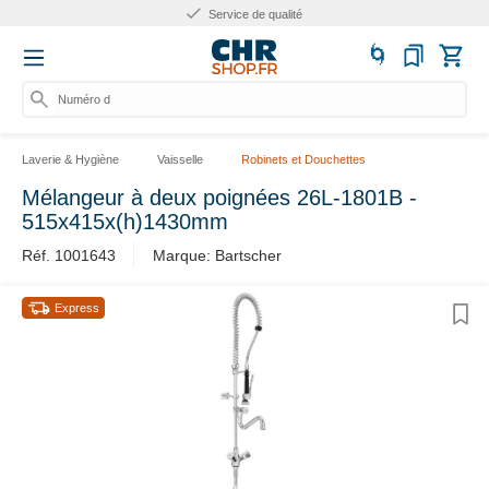
rvice de qualité
Plus d
Numéro d'a
Laverie & Hygiène
Vaisselle
Robinets et Douchettes
Mélangeur à deux poignées 26L-1801B -
515x415x(h)1430mm
Réf. 1001643
Marque: Bartscher
Express