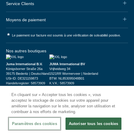
Service Clients
Moyens de paiement
*
Le paiement sur facture est soumis à une vérification de solvabilité positive.
Nos autres boutiques
Juma International B.V.
JUMA International BV
Königsborner Straße 26a
Vrijheidweg 34
39175 Biederitz | Deutschland
1521RR Wormerveer | Nederland
USt-ID: DE321159873
BTW: NL853095048B01
Handelsregister: 58573909
K.V.K.: 58573909
En cliquant sur « Accepter tous les cookies », vous
acceptez le stockage de cookies sur votre appareil pour
améliorer la navigation sur le site, analyser son utilisation et
contribuer à nos efforts de marketing.
© 2026
CHRshop
Paramètres des cookies
Autoriser tous les cookies
Confidentialité et Sécurité
Disclaimer
Conditions Générales