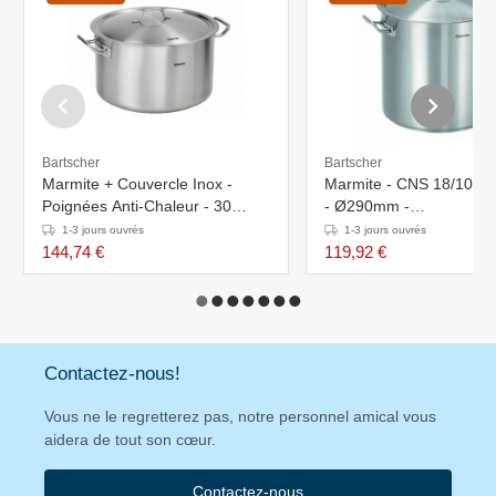
Bartscher
Bartscher
Marmite + Couvercle Inox -
Marmite - CNS 18/10 - 3
Poignées Anti-Chaleur - 30
- Ø290mm -
Litres - Ø430mm
320x320x(H)326mm
1-3 jours ouvrés
1-3 jours ouvrés
144,74 €
119,92 €
Contactez-nous!
Vous ne le regretterez pas, notre personnel amical vous
aidera de tout son cœur.
Contactez-nous