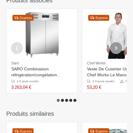
Produits associés
Express
Express
Saro
Chef Works
SARO Combinaison
Veste De Cuisinier Unise
réfrigération/congélation
Chef Works Le Mans - 
professionnelle modèle GN 120
Longues - Blanche - Dis
1-3 jours ouvrés
1-3 jours ouvrés
6 Var
DTV
En 6 Tailles
3 263,04 €
53,20 €
Produits similaires
Express
Express