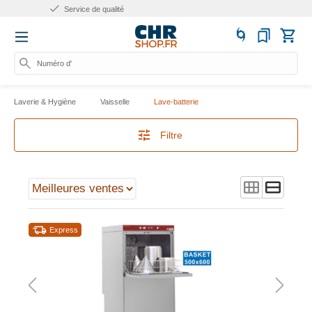
Plus de 10 ans d'expérience
Numéro d'art
Laverie & Hygiène
Vaisselle
Lave-batterie
Filtre
Express