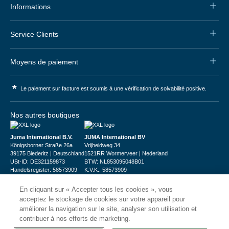
Informations
Service Clients
Moyens de paiement
*
Le paiement sur facture est soumis à une vérification de solvabilité positive.
Nos autres boutiques
Juma International B.V.
JUMA International BV
Königsborner Straße 26a
Vrijheidweg 34
39175 Biederitz | Deutschland
1521RR Wormerveer | Nederland
USt-ID: DE321159873
BTW: NL853095048B01
Handelsregister: 58573909
K.V.K.: 58573909
En cliquant sur « Accepter tous les cookies », vous
acceptez le stockage de cookies sur votre appareil pour
améliorer la navigation sur le site, analyser son utilisation et
contribuer à nos efforts de marketing.
© 2026
CHRshop