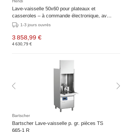
Hendi
Lave-vaisselle 50x60 pour plateaux et
casseroles – à commande électronique, avec
système de dosage de détergent et pompe de
1-3 jours ouvrés
vidange
3 858,99 €
4 630,79 €
Bartscher
Bartscher Lave-vaisselle p. gr. pièces TS
665-1 R