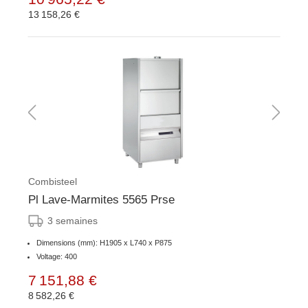
13 158,26 €
Combisteel
Pl Lave-Marmites 5565 Prse
3 semaines
Dimensions (mm): H1905 x L740 x P875
Voltage: 400
7 151,88 €
8 582,26 €