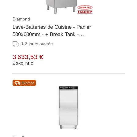
Diamond
Lave-Batteries de Cuisine - Panier
500x600mm - + Break Tank -
600x695x1280(h)mm
1-3 jours ouvrés
3 633,53 €
4 360,24 €
Express