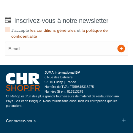
Inscrivez-vous à notre newsletter
J'accepte
les conditions générales
et
la politique de
confidentialité
JUMA International BV
6 Rue des Bateliers
92110 Clichy | France
Numéro de TVA : FR59815313275
Numéro Siren : 815313275
CHRshop est l'un des plus grands fournisseurs de matériel de restauration aux
Pays-Bas et en Belgique. Nous fournissons aussi bien les entreprises que les
particuliers.
Contactez-nous