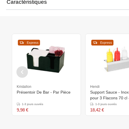
Caractéristiques
Express
Express
Kristallon
Hendi
Présentoir De Bar - Par Pièce
Support Sauce - Inox
pour 3 Flacons 70 cl 
274x102x(h)98mm
1-3 jours ouvrés
1-3 jours ouvrés
9,98 €
18,42 €