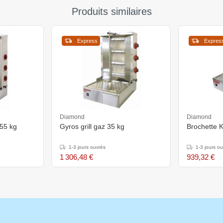
Produits similaires
Express
Expres
Diamond
Diamond
 55 kg
Gyros grill gaz 35 kg
Brochette 
1-3 jours ouvrés
1-3 jours o
1 306,48 €
939,32 €