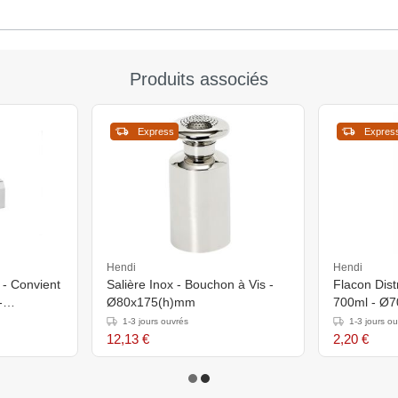
Produits associés
Express
Expres
Hendi
Hendi
 - Convient
Salière Inox - Bouchon à Vis -
Flacon Dist
-
Ø80x175(h)mm
700ml - Ø
1-3 jours ouvrés
1-3 jours o
12,13 €
2,20 €