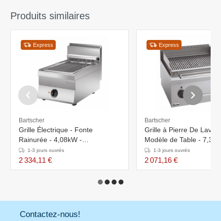
Produits similaires
Express
Express
Bartscher
Bartscher
Grille Électrique - Fonte
Grille à Pierre De Lave 
Rainurée - 4,08kW -
Modèle de Table - 7,3kW 
400x650x295(h)mm
Ajustable - 600x600x2
1-3 jours ouvrés
1-3 jours ouvrés
2 334,11 €
2 071,16 €
Contactez-nous!