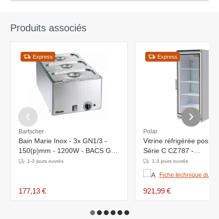
Produits associés
Express
Express
Bartscher
Polar
Bain Marie Inox - 3x GN1/3 -
Vitrine réfrigérée positiv
150(p)mm - 1200W - BACS GN
Série C CZ787 -
et COUVERCLES INCLUS
777x735x(H)1895mm - 
1-3 jours ouvrés
1-3 jours ouvrés
8°C
Fiche technique du pr
177,13 €
921,99 €