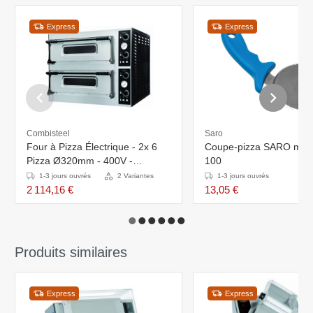
Express
Express
Combisteel
Saro
Four à Pizza Électrique - 2x 6
Coupe-pizza SARO mod
Pizza Ø320mm - 400V -
100
975x1214x745(h)mm
1-3 jours ouvrés
2 Variantes
1-3 jours ouvrés
2 114,16 €
13,05 €
Produits similaires
Express
Express