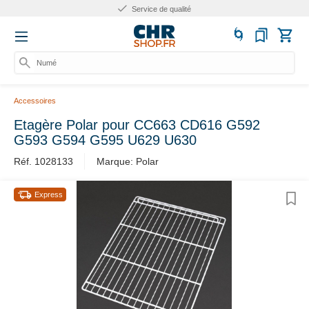
Service de qualité
Numéro
Accessoires
Etagère Polar pour CC663 CD616 G592
G593 G594 G595 U629 U630
Réf. 1028133
Marque: Polar
Express