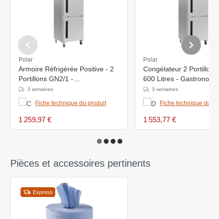
Polar
Polar
Armoire Réfrigérée Positive - 2
Congélateur 2 Portillons
Portillons GN2/1 -
600 Litres - Gastronorme
800x680x2010(h)mm
800x680x2010(h)mm
3 semaines
3 semaines
Fiche technique du produit
Fiche technique du pr
1 259,97 €
1 553,77 €
Pièces et accessoires pertinents
Express