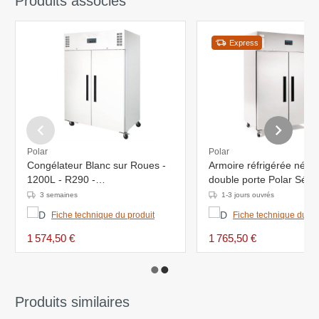
Produits associés
Express
Polar
Polar
Congélateur Blanc sur Roues -
Armoire réfrigérée néga
1200L - R290 -
double porte Polar Séri
1340x810x2000(h)mm
1200L G595 -
3 semaines
1-3 jours ouvrés
1345x815x(H)2000mm -
Fiche technique du produit
Fiche technique du pr
à -10°C
1 574,50 €
1 765,50 €
Produits similaires