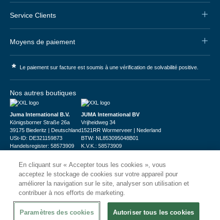
Service Clients
Moyens de paiement
*
Le paiement sur facture est soumis à une vérification de solvabilité positive.
Nos autres boutiques
Juma International B.V.
JUMA International BV
Königsborner Straße 26a
Vrijheidweg 34
39175 Biederitz | Deutschland
1521RR Wormerveer | Nederland
USt-ID: DE321159873
BTW: NL853095048B01
Handelsregister: 58573909
K.V.K.: 58573909
En cliquant sur « Accepter tous les cookies », vous
acceptez le stockage de cookies sur votre appareil pour
améliorer la navigation sur le site, analyser son utilisation et
contribuer à nos efforts de marketing.
© 2026
CHRshop
Paramètres des cookies
Autoriser tous les cookies
Confidentialité et Sécurité
Disclaimer
Conditions Générales