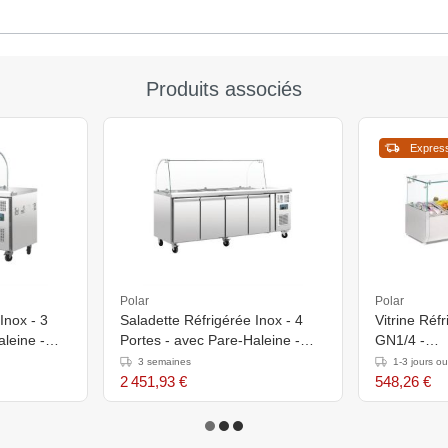
Produits associés
Expres
Polar
Polar
Inox - 3
Saladette Réfrigérée Inox - 4
Vitrine Réf
leine -
Portes - avec Pare-Haleine -
GN1/4 -
mm
2230x700x1360(h)mm
330(p)x120
3 semaines
1-3 jours o
2 451,93 €
548,26 €