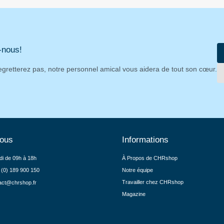
-nous!
egretterez pas, notre personnel amical vous aidera de tout son cœur.
nous
Informations
di de 09h à 18h
À Propos de CHRshop
 (0) 189 900 150
Notre équipe
Travailler chez CHRshop
act@chrshop.fr
Magazine