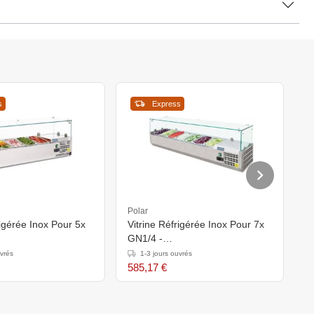
s
Express
Polar
P
rigérée Inox Pour 5x
Vitrine Réfrigérée Inox Pour 7x
V
GN1/4 -
G
0(l)x435(h)mm
330(p)x1500(l)x435(h)mm
3
uvrés
1-3 jours ouvrés
585,17 €
6