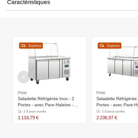
Caractéristiques
Express
Express
Polar
Polar
Saladette Réfrigérée Inox - 2
Saladette Réfrigérée 
Portes - avec Pare-Haleine -
Portes - avec Pare-Ha
1360x700x1360(h)mm
1795x700x1360(h)
1-3 jours ouvrés
1-3 jours ouvrés
1 133,79 €
2 236,97 €