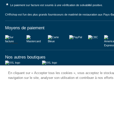
*
Le paiement sur facture est soumis à une vérification de solvabilité positive.
CHRshop est l'un des plus grands fournisseurs de matériel de restauration aux Pays-Bas 
Moyens de paiement
Sur facture
Nos autres boutiques
Juma International B.V.
JUMA International BV
En cliquant sur « Accepter tous les cookies », vous acceptez le stockag
Königsborner Straße 26a
Vrijheidweg 34
39175 Biederitz | Deutschland
1521RR Wormerveer | Nederland
navigation sur le site, analyser son utilisation et contribuer à nos effort
USt-ID: DE321159873
BTW: NL853095048B01
Handelsregister: 58573909
K.V.K.: 58573909