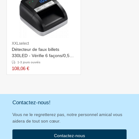
XXLselect
Détecteur de faux billets
330LED - Vérifie 6 façons/0,5
seconde - Ecran LED
1-3 jours ouvrés
108,06 €
Contactez-nous!
Vous ne le regretterez pas, notre personnel amical vous
aidera de tout son cœur.
Contactez-nous