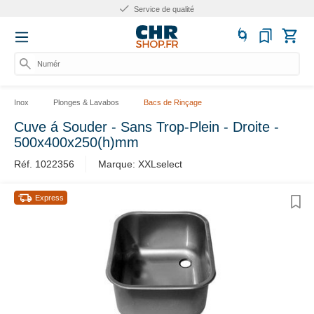
Service de qualité
Numéro
Inox
Plonges & Lavabos
Bacs de Rinçage
Cuve á Souder - Sans Trop-Plein - Droite -
500x400x250(h)mm
Réf. 1022356
Marque: XXLselect
Express