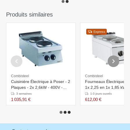
Produits similaires
Express
Combisteel
Combisteel
Cuisinière Électrique à Poser - 2
Fourneaux Électrique - 
Plaques - 2x 2,6kW - 400V -
1x 2,25 en 1x 1,85 kW -
400x750x250(h)mm
400x700x(H)300mm
3 semaines
1-3 jours ouvrés
1 035,91 €
612,00 €