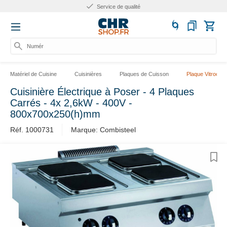
Service de qualité
Numéro
Matériel de Cuisine
Cuisinières
Plaques de Cuisson
Plaque Vitrocér
Cuisinière Électrique à Poser - 4 Plaques
Carrés - 4x 2,6kW - 400V -
800x700x250(h)mm
Réf. 1000731
Marque: Combisteel