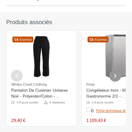
Produits associés
Express
Express
Whites Chefs Clothing
Polar
Pantalon De Cuisinier Unisexe
Congélateur Inox - 600 L
Noir - Polyester/Coton -
Gastronorme 2/1 -
Disponibles En 6 Tailles
780x690x1890(h)mm
1-3 jours ouvrés
6 Variantes
1-3 jours ouvrés
Fiche technique du pr
29,40 €
1 109,43 €