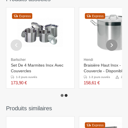
Express
Express
Bartscher
Hendi
Set De 4 Marmites Inox Avec
Braisière Haut Inox - Av
Couvercles
Couvercle - Disponible 
Tailles
1-3 jours ouvrés
1-3 jours ouvrés
2 Var
173,90 €
158,61 €
Produits similaires
Express