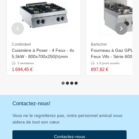
Combisteel
Bartscher
Cuisinière à Poser - 4 Feux - 4x
Fourneau à Gaz GPL Ino
5,5kW - 800x700x250(h)mm
Feux Vifs - Série 600 - 
400x600x290(h)mm
3 semaines
1-3 jours ouvrés
1 694,45 €
897,82 €
Contactez-nous!
Vous ne le regretterez pas, notre personnel amical vous
aidera de tout son cœur.
Contactez-nous