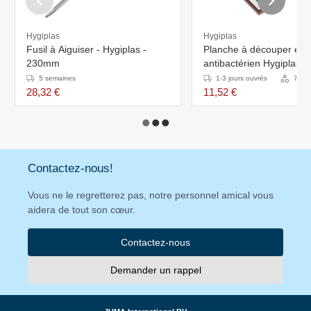
Hygiplas
Hygiplas
Fusil à Aiguiser - Hygiplas -
Planche à découper en
230mm
antibactérien Hygiplas -
450x300x10mm - Dispon
5 semaines
1-3 jours ouvrés
7 Var
6 couleurs
28,32 €
11,52 €
Contactez-nous!
Vous ne le regretterez pas, notre personnel amical vous
aidera de tout son cœur.
Contactez-nous
Demander un rappel