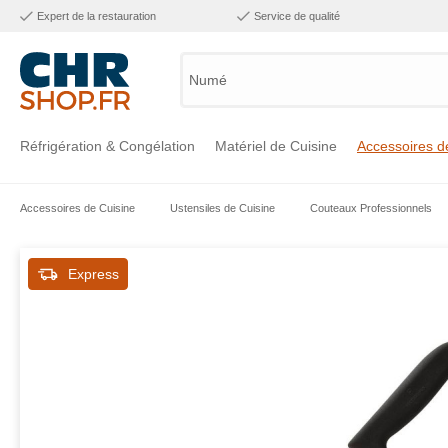
Expert de la restauration
Service de qualité
Numéro d
Réfrigération & Congélation
Matériel de Cuisine
Accessoires d
Accessoires de Cuisine
Ustensiles de Cuisine
Couteaux Professionnels
Voir la catégorie Réfrigération & Congélation
Voir la catégorie Matériel de Cuisine
Voir la catégorie Accessoires de Cuisine
Voir la catégorie Maintien Chaud
Voir la catégorie Inox
Voir la catégorie Bar & Mobilier
Voir la catégorie Laverie & Hygiène
Express