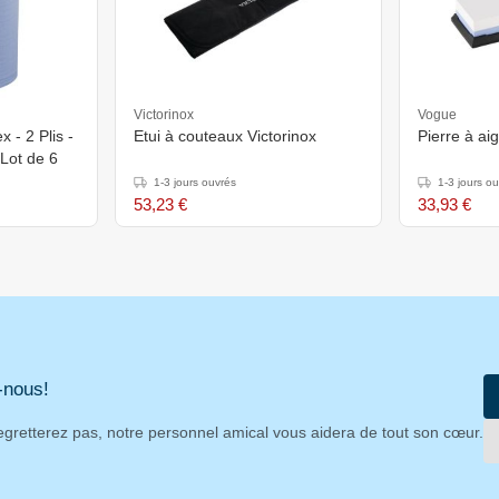
Victorinox
Vogue
 - 2 Plis -
Etui à couteaux Victorinox
Pierre à ai
 Lot de 6
1-3 jours ouvrés
1-3 jours o
53,23 €
33,93 €
-nous!
egretterez pas, notre personnel amical vous aidera de tout son cœur.