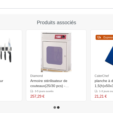
Produits associés
Expres
Diamond
CaterChef
ur
Armoire stérilisateur de
planche à 
couteaux(25/30 pcs) -
1,5(h)x50x3
482x155x(h)613mm
Disponible 
3-5 jours ouvrés
1-3 jours o
257,29 €
21,21 €