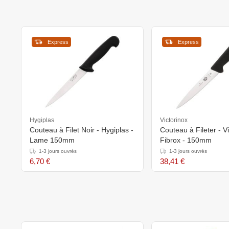
Express
Express
Hygiplas
Victorinox
Couteau à Filet Noir - Hygiplas -
Couteau à Fileter - V
Lame 150mm
Fibrox - 150mm
1-3 jours ouvrés
1-3 jours ouvrés
6,70 €
38,41 €