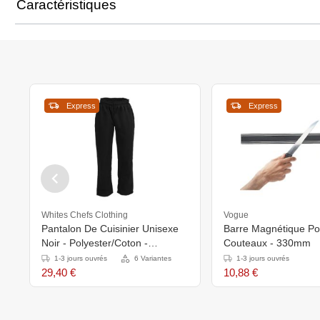
Caractéristiques
Express
Express
Whites Chefs Clothing
Vogue
Pantalon De Cuisinier Unisexe
Barre Magnétique Po
Noir - Polyester/Coton -
Couteaux - 330mm
Disponibles En 6 Tailles
1-3 jours ouvrés
6 Variantes
1-3 jours ouvrés
29,40 €
10,88 €