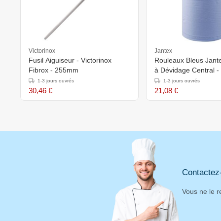
Victorinox
Jantex
Fusil Aiguiseur - Victorinox
Rouleaux Bleus Jantex
Fibrox - 255mm
à Dévidage Central -
1-3 jours ouvrés
1-3 jours ouvrés
30,46 €
21,08 €
Contactez
Vous ne le r