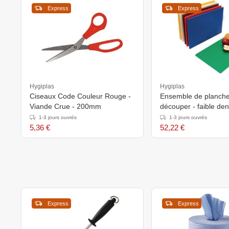
Express
Express
Hygiplas
Hygiplas
Ciseaux Code Couleur Rouge -
Ensemble de planche
Viande Crue - 200mm
découper - faible den
planches
1-3 jours ouvrés
1-3 jours ouvrés
5,36 €
52,22 €
Express
Express