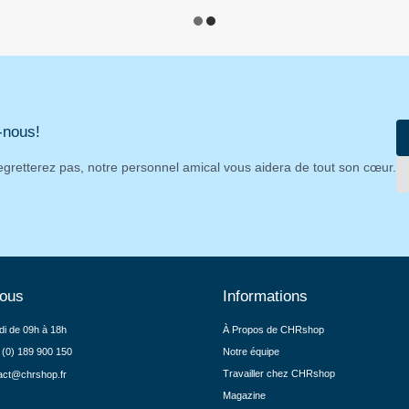
-nous!
egretterez pas, notre personnel amical vous aidera de tout son cœur.
nous
Informations
di de 09h à 18h
À Propos de CHRshop
 (0) 189 900 150
Notre équipe
Travailler chez CHRshop
act@chrshop.fr
Magazine