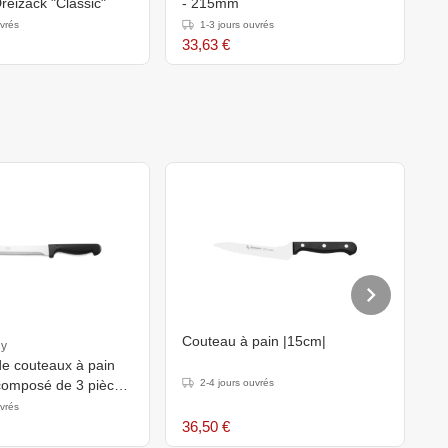
reizack "Classic"
- 215mm
uvrés
1-3 jours ouvrés
33,63 €
Couteau à pain |15cm|
C
y
e couteaux à pain
composé de 3 pièces,
2-4 jours ouvrés
dable, plastique.
uvrés
36,50 €
4