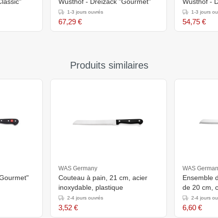
lassic"
Wusthof - Dreizack "Gourmet"
Wusthof - D
1-3 jours ouvrés
1-3 jours o
67,29 €
54,75 €
Produits similaires
WAS Germany
WAS German
"Gourmet"
Couteau à pain, 21 cm, acier
Ensemble d
inoxydable, plastique
de 20 cm, 
acier inoxy
2-4 jours ouvrés
2-4 jours o
3,52 €
6,60 €