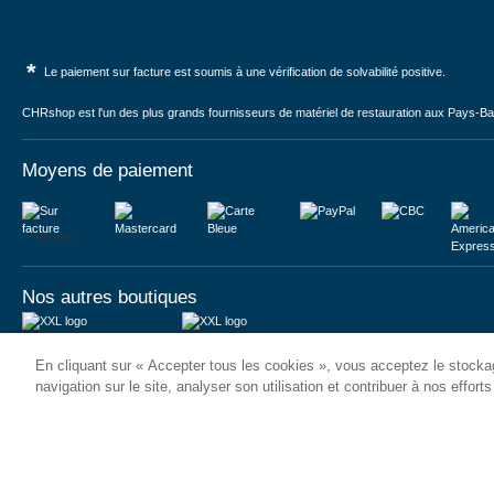
*
Le paiement sur facture est soumis à une vérification de solvabilité positive.
CHRshop est l'un des plus grands fournisseurs de matériel de restauration aux Pays-Bas 
Moyens de paiement
Sur facture
Nos autres boutiques
Juma International B.V.
JUMA International BV
En cliquant sur « Accepter tous les cookies », vous acceptez le stockag
Königsborner Straße 26a
Vrijheidweg 34
39175 Biederitz | Deutschland
1521RR Wormerveer | Nederland
navigation sur le site, analyser son utilisation et contribuer à nos effort
USt-ID: DE321159873
BTW: NL853095048B01
Handelsregister: 58573909
K.V.K.: 58573909