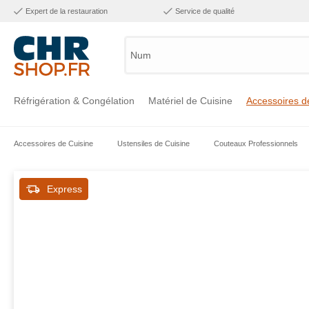
Expert de la restauration
Service de qualité
Numéro
Réfrigération & Congélation
Matériel de Cuisine
Accessoires d
Accessoires de Cuisine
Ustensiles de Cuisine
Couteaux Professionnels
Voir la catégorie Réfrigération & Congélation
Voir la catégorie Matériel de Cuisine
Voir la catégorie Accessoires de Cuisine
Voir la catégorie Maintien Chaud
Voir la catégorie Inox
Voir la catégorie Bar & Mobilier
Voir la catégorie Laverie & Hygiène
Express