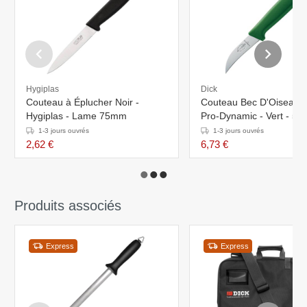
Hygiplas
Dick
Couteau à Éplucher Noir -
Couteau Bec D'Oiseau -
Hygiplas - Lame 75mm
Pro-Dynamic - Vert - 5
1-3 jours ouvrés
1-3 jours ouvrés
2,62 €
6,73 €
Produits associés
Express
Express