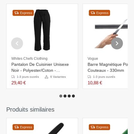
Express
Express
Whites Chefs Clothing
Vogue
Pantalon De Cuisinier Unisexe
Barre Magnétique Pour
Noir - Polyester/Coton -
Couteaux - 330mm
Disponibles En 6 Tailles
1-3 jours ouvrés
6 Variantes
1-3 jours ouvrés
29,40 €
10,88 €
Produits similaires
Express
Express