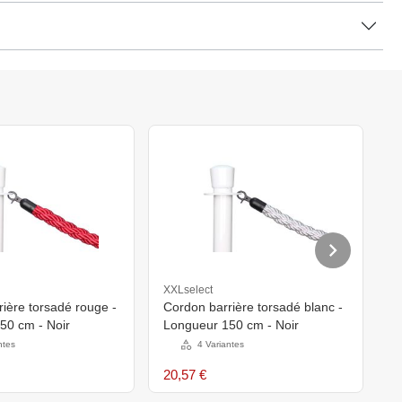
XXLselect
X
ière torsadé rouge -
Cordon barrière torsadé blanc -
C
50 cm - Noir
Longueur 150 cm - Noir
L
ntes
4 Variantes
1
20,57 €
1