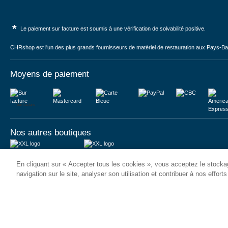
*
Le paiement sur facture est soumis à une vérification de solvabilité positive.
CHRshop est l'un des plus grands fournisseurs de matériel de restauration aux Pays-Bas 
Moyens de paiement
Sur facture
Nos autres boutiques
Juma International B.V.
JUMA International BV
En cliquant sur « Accepter tous les cookies », vous acceptez le stockag
Königsborner Straße 26a
Vrijheidweg 34
39175 Biederitz | Deutschland
1521RR Wormerveer | Nederland
navigation sur le site, analyser son utilisation et contribuer à nos effort
USt-ID: DE321159873
BTW: NL853095048B01
Handelsregister: 58573909
K.V.K.: 58573909