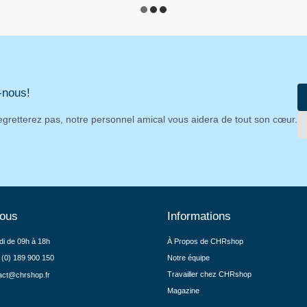
-nous!
egretterez pas, notre personnel amical vous aidera de tout son cœur.
nous
Informations
di de 09h à 18h
À Propos de CHRshop
 (0) 189 900 150
Notre équipe
Travailler chez CHRshop
act@chrshop.fr
Magazine