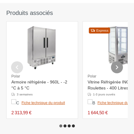
Produits associés
Express
Polar
Polar
Armoire réfrigérée - 960L - -2
Vitrine Réfrigérée INOX 
°C à 5 °C
Roulettes - 400 Litres -
705x705x1800(H)mm
3 semaines
1-3 jours ouvrés
Fiche technique du produit
Fiche technique du pr
2 313,99 €
1 644,50 €