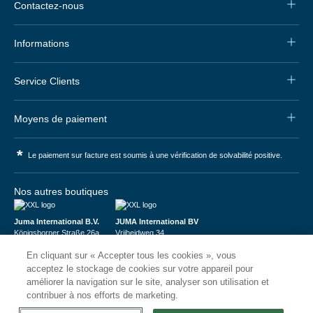
Contactez-nous
Informations
Service Clients
Moyens de paiement
*
Le paiement sur facture est soumis à une vérification de solvabilité positive.
Nos autres boutiques
Juma International B.V.
JUMA International BV
Königsborner Straße 26a
Vrijheidweg 34
39175 Biederitz | Deutschland
1521RR Wormerveer | Nederland
En cliquant sur « Accepter tous les cookies », vous
USt-ID: DE321159873
BTW: NL853095048B01
Handelsregister: 58573909
K.V.K.: 58573909
acceptez le stockage de cookies sur votre appareil pour
améliorer la navigation sur le site, analyser son utilisation et
contribuer à nos efforts de marketing.