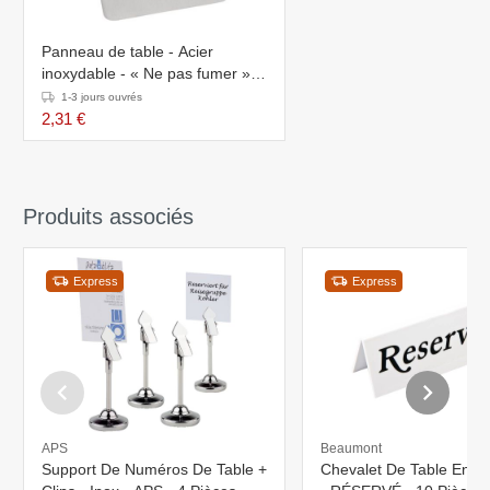
Panneau de table - Acier
inoxydable - « Ne pas fumer » -
5,5x4,5cm
1-3 jours ouvrés
2,31 €
Produits associés
Express
Express
APS
Beaumont
Support De Numéros De Table +
Chevalet De Table En Pl