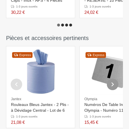
Clips - Inox - APS - 4 Pièces
- RÉSERVÉ - 10 Pièces
1-3 jours ouvrés
1-3 jours ouvrés
30,22 €
24,02 €
Pièces et accessoires pertinents
Express
Express
Jantex
Olympia
Rouleaux Bleus Jantex - 2 Plis -
Numéros De Table Inox 
à Dévidage Central - Lot de 6
Olympia - Numéro 11-2
1-3 jours ouvrés
1-3 jours ouvrés
21,08 €
15,45 €