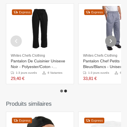
Express
Express
Whites Chefs Clothing
Whites Chefs Clothing
Pantalon De Cuisinier Unisexe
Pantalon Chef Petits Ca
Noir - Polyester/Coton -
Bleus/Blancs - Unisexe 
Disponibles En 6 Tailles
Whites - Disponibles En 
1-3 jours ouvrés
6 Variantes
1-3 jours ouvrés
6 Var
29,40 €
33,81 €
Produits similaires
Express
Express