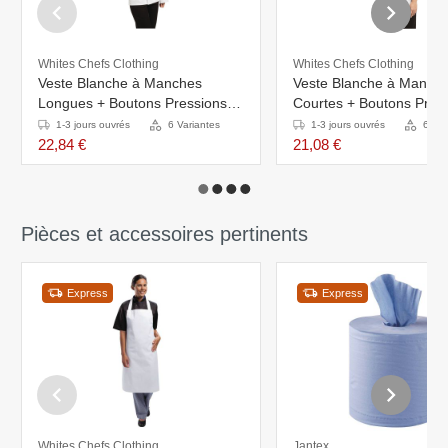
Whites Chefs Clothing
Whites Chefs Clothing
Veste Blanche à Manches
Veste Blanche à Manch
Longues + Boutons Pressions -
Courtes + Boutons Press
Unisexe - Disponibles En 6
Unisexe - Disponibles E
1-3 jours ouvrés
6 Variantes
1-3 jours ouvrés
6 Var
Tailles
Tailles
22,84 €
21,08 €
Pièces et accessoires pertinents
Express
Express
Whites Chefs Clothing
Jantex