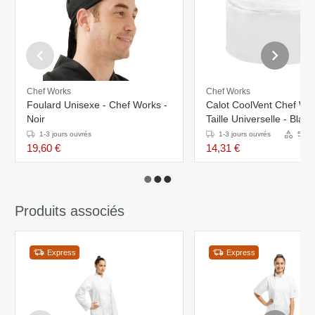
Chef Works
Chef Works
Foulard Unisexe - Chef Works -
Calot CoolVent Chef Wor
Noir
Taille Universelle - Blanc
1-3 jours ouvrés
1-3 jours ouvrés
5 Var
19,60 €
14,31 €
Produits associés
Express
Express