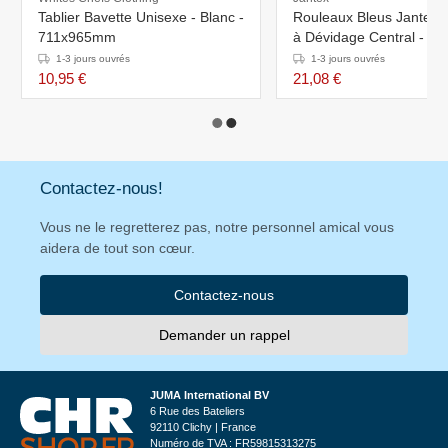
Tablier Bavette Unisexe - Blanc -
Rouleaux Bleus Jantex - 
711x965mm
à Dévidage Central - Lot
1-3 jours ouvrés
1-3 jours ouvrés
10,95 €
21,08 €
Contactez-nous!
Vous ne le regretterez pas, notre personnel amical vous
aidera de tout son cœur.
Contactez-nous
Demander un rappel
JUMA International BV
6 Rue des Bateliers
92110 Clichy | France
Numéro de TVA : FR59815313275