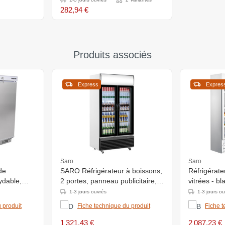
282,94 €
Produits associés
Express
Expres
Saro
Saro
de
SARO Réfrigérateur à boissons,
Réfrigérat
ydable,
2 portes, panneau publicitaire,
vitrées - b
GTK 800
1-3 jours ouvrés
1-3 jours o
 produit
Fiche technique du produit
Fiche t
1 321,43 €
2 087,23 €