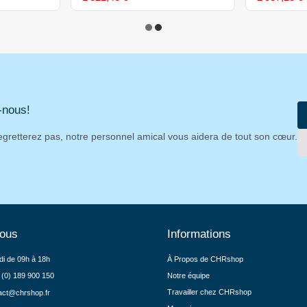
-nous!
egretterez pas, notre personnel amical vous aidera de tout son cœur.
nous
Informations
di de 09h à 18h
À Propos de CHRshop
 (0) 189 900 150
Notre équipe
Travailler chez CHRshop
act@chrshop.fr