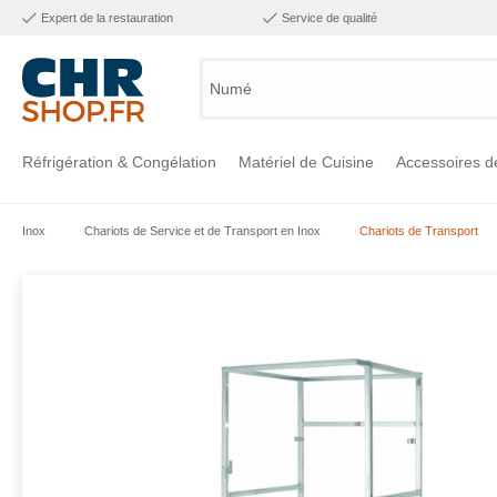
Expert de la restauration
Service de qualité
Numéro d
Réfrigération & Congélation
Matériel de Cuisine
Accessoires d
Inox
Chariots de Service et de Transport en Inox
Chariots de Transport
Voir la catégorie Réfrigération & Congélation
Voir la catégorie Matériel de Cuisine
Voir la catégorie Accessoires de Cuisine
Voir la catégorie Maintien Chaud
Voir la catégorie Inox
Voir la catégorie Bar & Mobilier
Voir la catégorie Laverie & Hygiène