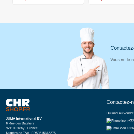
Contactez
Vous ne le r
Contactez-
Du lundi au vendre
JUMA International BV
+33
6 Rue des Bateliers
cont
92110 Clichy | France
Numéro de TVA : FR59815313275