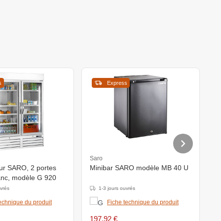
s
Express
Saro
S
eur SARO, 2 portes
Minibar SARO modèle MB 40 U
S
lanc, modèle G 920
uvrés
1-3 jours ouvrés
echnique du produit
Fiche technique du produit
197,92 €
2