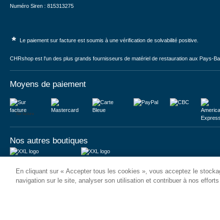
Numéro Siren : 815313275
*
Le paiement sur facture est soumis à une vérification de solvabilité positive.
CHRshop est l'un des plus grands fournisseurs de matériel de restauration aux Pays-Bas 
Moyens de paiement
Sur facture
Nos autres boutiques
Juma International B.V.
JUMA International BV
En cliquant sur « Accepter tous les cookies », vous acceptez le stockag
Königsborner Straße 26a
Vrijheidweg 34
39175 Biederitz | Deutschland
1521RR Wormerveer | Nederland
navigation sur le site, analyser son utilisation et contribuer à nos effort
USt-ID: DE321159873
BTW: NL853095048B01
Handelsregister: 58573909
K.V.K.: 58573909