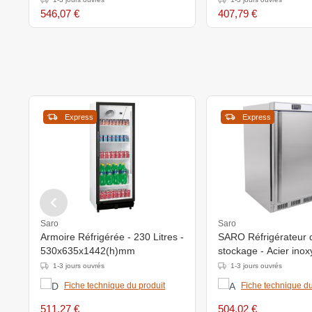
T90120
546,07 €
407,79 €
Express
Express
Saro
Saro
Armoire Réfrigérée - 230 Litres -
SARO Réfrigérateur 
530x635x1442(h)mm
stockage - Acier inox
modèle HK 200 S/S
1-3 jours ouvrés
1-3 jours ouvrés
Fiche technique du produit
Fiche technique du
511,27 €
504,02 €