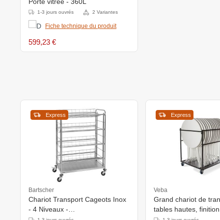
Porte vitrée - 360L
1-3 jours ouvrés
2 Variantes
Fiche technique du produit
599,23 €
Express
Express
Bartscher
Veba
Chariot Transport Cageots Inox
Grand chariot de tra
- 4 Niveaux -
tables hautes, finition
1080x570x1610(h)mm - 120Kg
127x97x120cm (BxTx
1-3 jours ouvrés
1-3 jours ouvrés