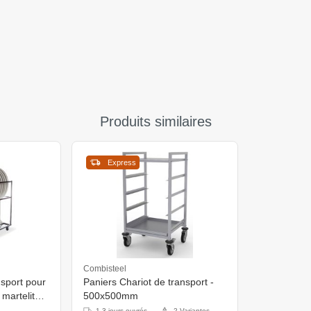
Produits similaires
Express
Combisteel
nsport pour
Paniers Chariot de transport -
 martelite,
500x500mm
H),
1-3 jours ouvrés
2 Variantes