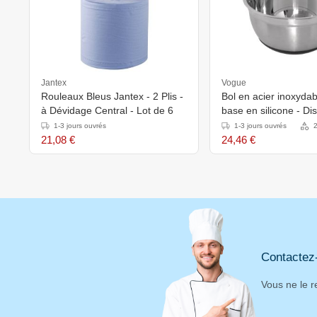
Jantex
Vogue
Rouleaux Bleus Jantex - 2 Plis -
Bol en acier inoxyda
à Dévidage Central - Lot de 6
base en silicone - Di
2 tailles
1-3 jours ouvrés
1-3 jours ouvrés
2
21,08 €
24,46 €
Contactez
Vous ne le r