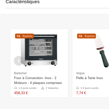
Caractéristiques
Express
Express
Bartscher
Vogue
Four à Convection- Inox - 2
Pelle à Tarte Inox
Moteurs - 4 plaques comprises
1-3 jours ouvrés
2 Variantes
1-3 jours ouvrés
458,33 €
7,74 €