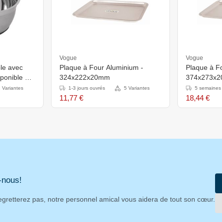
Vogue
Vogue
ble avec
Plaque à Four Aluminium -
Plaque à F
sponible en
324x222x20mm
374x273x
 Variantes
1-3 jours ouvrés
5 Variantes
5 semaines
11,77 €
18,44 €
-nous!
egretterez pas, notre personnel amical vous aidera de tout son cœur.