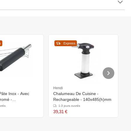
s
Express
Hendi
H
Pâte Inox - Avec
Chalumeau De Cuisine -
S
romé -
Rechargeable - 140x485(h)mm
K
470mm
Ø
uvrés
1-3 jours ouvrés
39,31 €
3