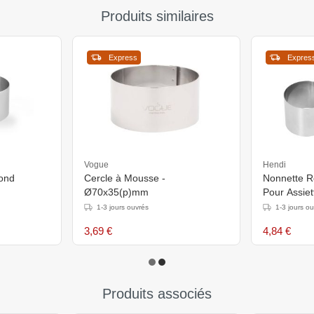
Produits similaires
Express
Expres
Vogue
Hendi
Cercle à Mousse -
Nonnette Ro
Ø70x35(p)mm
Pour Assie
1-3 jours ouvrés
1-3 jours o
3,69 €
4,84 €
Produits associés