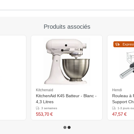
Produits associés
Expres
Kitchenaid
Hendi
KitchenAid K45 Batteur - Blanc -
Rouleau à 
4,3 Litres
Support Ch
Ø65x250/
3 semaines
1-3 jours o
553,70 €
47,57 €