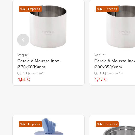
Express
Express
Vogue
Vogue
Cercle à Mousse Inox -
Cercle à Mousse Inox
Ø70x60(h)mm
Ø90x35(p)mm
1-3 jours ouvrés
1-3 jours ouvrés
4,51 €
4,77 €
Express
Express