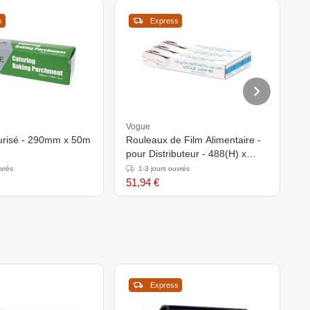
s
Express
Vogue
V
furisé - 290mm x 50m
Rouleaux de Film Alimentaire -
Ro
pour Distributeur - 488(H) x
-
206(L) x 63(P)mm
2
uvrés
1-3 jours ouvrés
51,94 €
8
Express