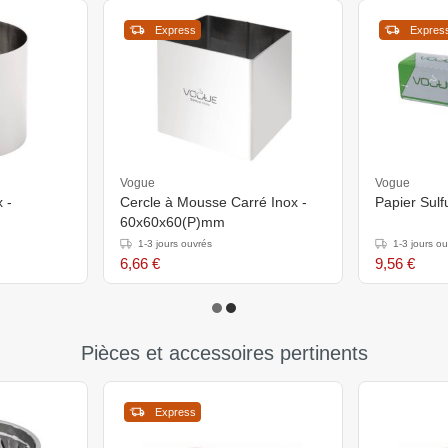
Express
Expres
Vogue
Vogue
 -
Cercle à Mousse Carré Inox -
Papier Sul
60x60x60(P)mm
1-3 jours ouvrés
1-3 jours o
6,66 €
9,56 €
Pièces et accessoires pertinents
Express