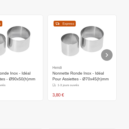
s
Express
Hendi
H
nde Inox - Idéal
Nonnette Ronde Inox - Idéal
A
ttes - Ø90x50(h)mm
Pour Assiettes - Ø70x45(h)mm
i
uvrés
1-3 jours ouvrés
3,80 €
3