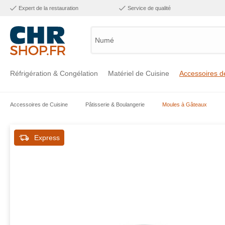
Expert de la restauration
Service de qualité
Numéro d
Réfrigération & Congélation
Matériel de Cuisine
Accessoires d
Accessoires de Cuisine
Pâtisserie & Boulangerie
Moules à Gâteaux
Voir la catégorie Réfrigération & Congélation
Voir la catégorie Matériel de Cuisine
Voir la catégorie Accessoires de Cuisine
Voir la catégorie Maintien Chaud
Voir la catégorie Inox
Voir la catégorie Bar & Mobilier
Voir la catégorie Laverie & Hygiène
Express