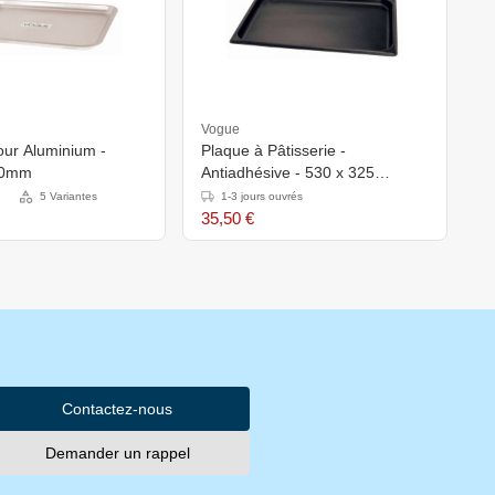
Vogue
our Aluminium -
Plaque à Pâtisserie -
20mm
Antiadhésive - 530 x 325
x(h)26mm
5 Variantes
1-3 jours ouvrés
35,50 €
Contactez-nous
Demander un rappel