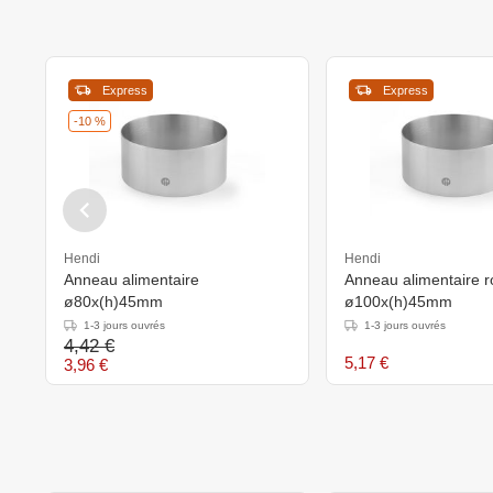
Express
Express
-10 %
Hendi
Hendi
Anneau alimentaire
Anneau alimentaire rond
ø80x(h)45mm
ø100x(h)45mm
1-3 jours ouvrés
1-3 jours ouvrés
4,42 €
5,17 €
3,96 €