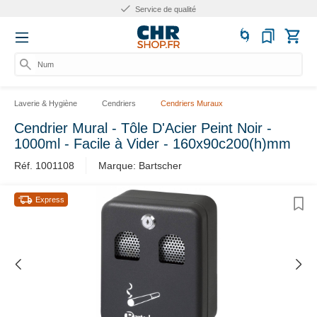
Service de qualité
Numér
Laverie & Hygiène
Cendriers
Cendriers Muraux
Cendrier Mural - Tôle D'Acier Peint Noir -
1000ml - Facile à Vider - 160x90c200(h)mm
Réf. 1001108
Marque: Bartscher
Express