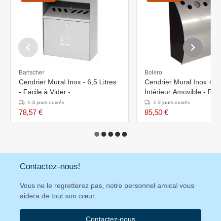
Bartscher
Bolero
Cendrier Mural Inox - 6,5 Litres
Cendrier Mural Inox + P
- Facile à Vider -
Intérieur Amovible - Re
280x140x373(h)mm
- 250x140x350(h)mm
1-3 jours ouvrés
1-3 jours ouvrés
78,57 €
85,50 €
Contactez-nous!
Vous ne le regretterez pas, notre personnel amical vous
aidera de tout son cœur.
Contactez-nous