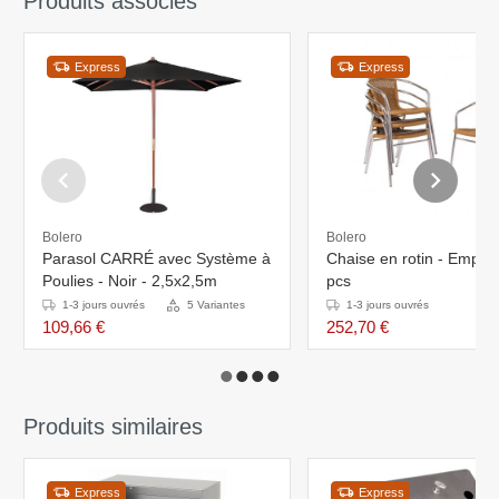
Produits associés
Express
Express
Bolero
Bolero
Parasol CARRÉ avec Système à
Chaise en rotin - Empilab
Poulies - Noir - 2,5x2,5m
pcs
1-3 jours ouvrés
5 Variantes
1-3 jours ouvrés
109,66 €
252,70 €
Produits similaires
Express
Express