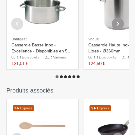
Bourgeat
Vogue
Casserole Basse Inox -
Casserole Haute Inox - 
Excellence - Disponibles en 5
Litres - Ø360mm
Tailles
1-3 jours ouvrés
5 Variantes
1-3 jours ouvrés
4 Var
121,01 €
124,50 €
Produits associés
Express
Express