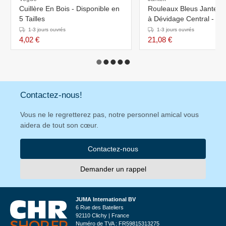
Cuillère En Bois - Disponible en
Rouleaux Bleus Jantex - 
5 Tailles
à Dévidage Central - Lot
1-3 jours ouvrés
1-3 jours ouvrés
4,02 €
21,08 €
Contactez-nous!
Vous ne le regretterez pas, notre personnel amical vous
aidera de tout son cœur.
Contactez-nous
Demander un rappel
JUMA International BV
6 Rue des Bateliers
92110 Clichy | France
Numéro de TVA : FR59815313275