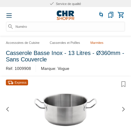
Service de qualité
Numéro d'
Accessoires de Cuisine
Casseroles et Poêles
Marmites
Casserole Basse Inox - 13 Litres - Ø360mm -
Sans Couvercle
Réf. 1009908
Marque: Vogue
Express