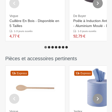
Vogue
De Buyer
Cuillère En Bois - Disponible en
Poêle à Induction Anti-
5 Tailles
- Aluminium Moulé - Dis
en 4 Tailles
1-3 jours ouvrés
1-3 jours ouvrés
4,77 €
92,79 €
Pièces et accessoires pertinents
Express
Express
Vogue
Jantex