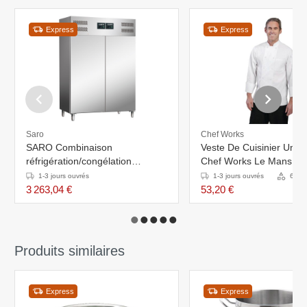
Express
Express
Saro
Chef Works
SARO Combinaison
Veste De Cuisinier Unise
réfrigération/congélation
Chef Works Le Mans - 
professionnelle modèle GN 120
Longues - Blanche - Dis
1-3 jours ouvrés
1-3 jours ouvrés
6 Var
DTV
En 6 Tailles
3 263,04 €
53,20 €
Produits similaires
Express
Express