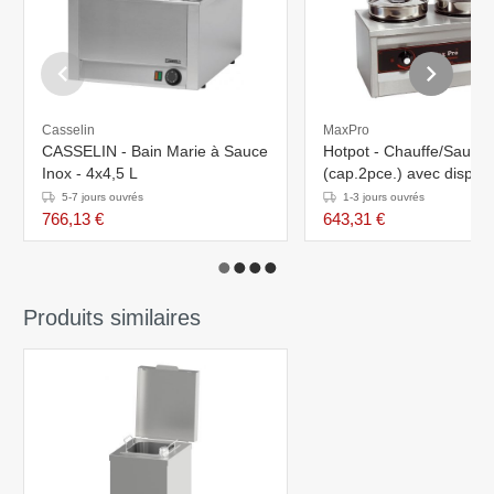
Casselin
MaxPro
CASSELIN - Bain Marie à Sauce
Hotpot - Chauffe/Sauce
Inox - 4x4,5 L
(cap.2pce.) avec dispen
2x4,5 Litres - 320W - H
5-7 jours ouvrés
1-3 jours ouvrés
766,13 €
643,31 €
Produits similaires