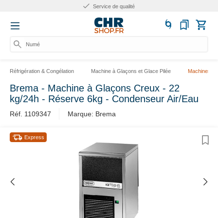
Service de qualité
Numér
Réfrigération & Congélation
Machine à Glaçons et Glace Pilée
Machines à 
Brema - Machine à Glaçons Creux - 22
kg/24h - Réserve 6kg - Condenseur Air/Eau
Réf. 1109347
Marque: Brema
Express