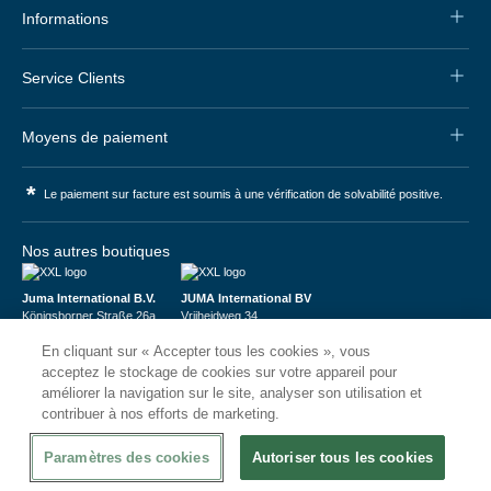
Informations
Service Clients
Moyens de paiement
*
Le paiement sur facture est soumis à une vérification de solvabilité positive.
Nos autres boutiques
Juma International B.V.
JUMA International BV
Königsborner Straße 26a
Vrijheidweg 34
39175 Biederitz | Deutschland
1521RR Wormerveer | Nederland
En cliquant sur « Accepter tous les cookies », vous
USt-ID: DE321159873
BTW: NL853095048B01
Handelsregister: 58573909
K.V.K.: 58573909
acceptez le stockage de cookies sur votre appareil pour
améliorer la navigation sur le site, analyser son utilisation et
contribuer à nos efforts de marketing.
Paramètres des cookies
Autoriser tous les cookies