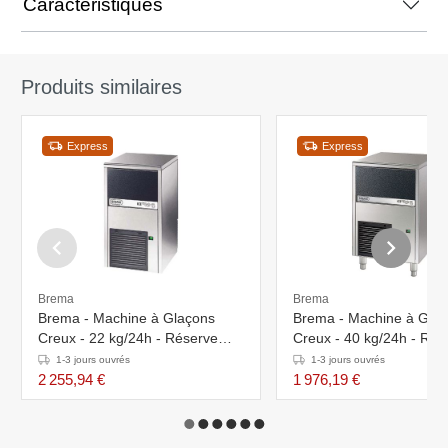
Caractéristiques
Produits similaires
Express
Express
Brema
Brema
Brema - Machine à Glaçons
Brema - Machine à Gla
Creux - 22 kg/24h - Réserve
Creux - 40 kg/24h - Rés
8kg - Condenseur Air/Eau
15kg - Condenseur Air
1-3 jours ouvrés
1-3 jours ouvrés
2 255,94 €
1 976,19 €