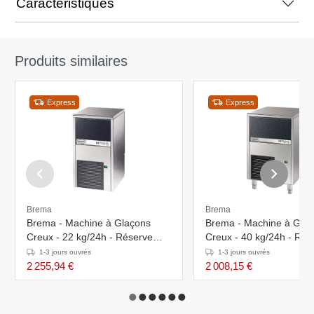
Caractéristiques
Produits similaires
Express
Express
Brema
Brema
Brema - Machine à Glaçons
Brema - Machine à Gla
Creux - 22 kg/24h - Réserve
Creux - 40 kg/24h - Rés
8kg - Condenseur Air/Eau
15kg - Condenseur Eau
1-3 jours ouvrés
1-3 jours ouvrés
2 255,94 €
2 008,15 €