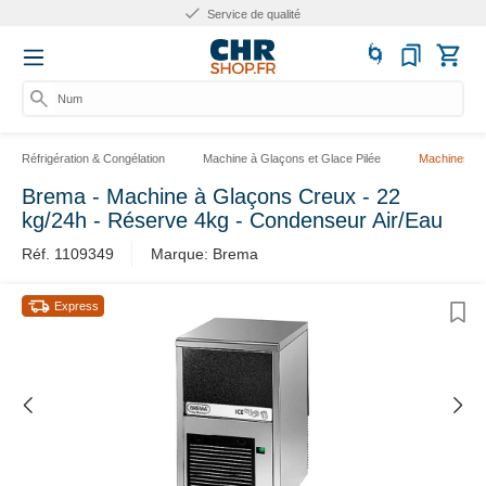
Service de qualité
Numé
Réfrigération & Congélation
Machine à Glaçons et Glace Pilée
Machines à 
Brema - Machine à Glaçons Creux - 22
kg/24h - Réserve 4kg - Condenseur Air/Eau
Réf. 1109349
Marque: Brema
Express