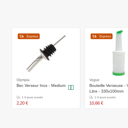
Express
Express
Olympia
Vogue
Bec Verseur Inox - Medium
Bouteille Verseuse - V
Litre - 330x100mm
1-3 jours ouvrés
1-3 jours ouvrés
2,20 €
10,66 €