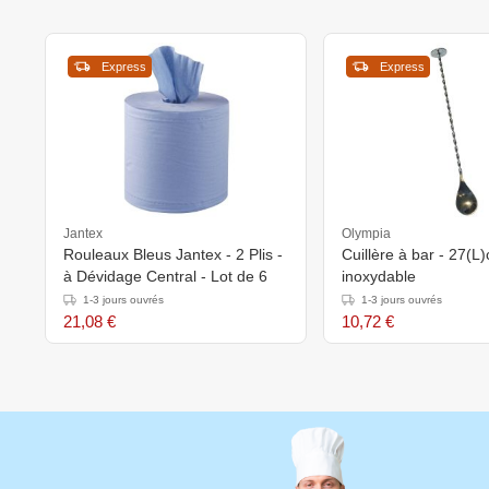
Express
Express
Jantex
Olympia
Rouleaux Bleus Jantex - 2 Plis -
Cuillère à bar - 27(L)
à Dévidage Central - Lot de 6
inoxydable
1-3 jours ouvrés
1-3 jours ouvrés
21,08 €
10,72 €