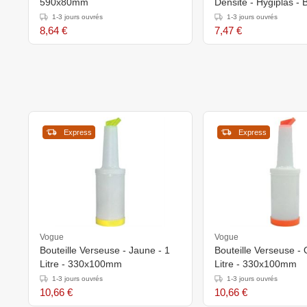
590x80mm
Densité - Hygiplas - 
152x254x6mm
1-3 jours ouvrés
1-3 jours ouvrés
8,64 €
7,47 €
Express
Express
Vogue
Vogue
Bouteille Verseuse - Jaune - 1
Bouteille Verseuse - 
Litre - 330x100mm
Litre - 330x100mm
1-3 jours ouvrés
1-3 jours ouvrés
10,66 €
10,66 €