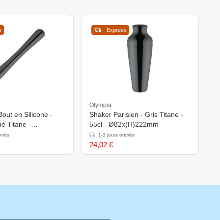
s
Express
Olympia
Bout en Silicone -
Shaker Parisien - Gris Titane -
ué Titane -
55cl - Ø82x(H)222mm
m
uvrés
1-3 jours ouvrés
24,02 €