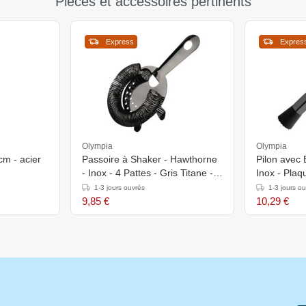
Pièces et accessoires pertinents
Express
Expres
Olympia
Olympia
cm - acier
Passoire à Shaker - Hawthorne
Pilon avec 
- Inox - 4 Pattes - Gris Titane -
Inox - Plaq
103x137mm
Ø34x212m
1-3 jours ouvrés
1-3 jours o
9,85 €
10,29 €