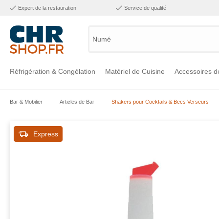
Expert de la restauration
Service de qualité
Numéro d
Réfrigération & Congélation
Matériel de Cuisine
Accessoires d
Bar & Mobilier
Articles de Bar
Shakers pour Cocktails & Becs Verseurs
Voir la catégorie Réfrigération & Congélation
Voir la catégorie Matériel de Cuisine
Voir la catégorie Accessoires de Cuisine
Voir la catégorie Maintien Chaud
Voir la catégorie Inox
Voir la catégorie Bar & Mobilier
Voir la catégorie Laverie & Hygiène
Express