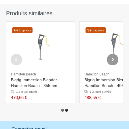
Produits similaires
Express
Express
Hamilton Beach
Hamilton Beach
Bigrig Immersion Blender -
Bigrig Immersion Blende
Hamilton Beach - 355mm -
Hamilton Beach - 406m
1000W - Heavy Duty
1000W - Heavy Duty
1-3 jours ouvrés
1-3 jours ouvrés
470,66 €
488,55 €