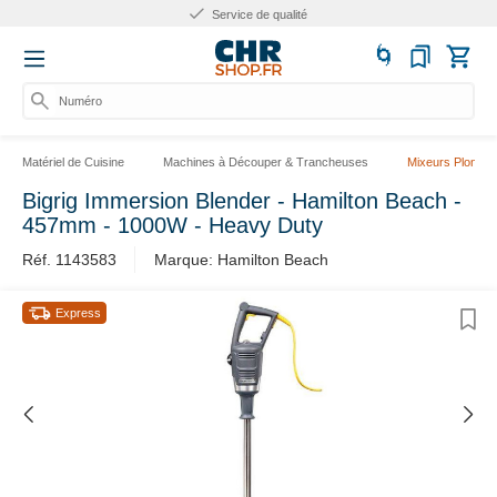
Service de qualité
Numéro d'
Matériel de Cuisine
Machines à Découper & Trancheuses
Mixeurs Plongea
Bigrig Immersion Blender - Hamilton Beach -
457mm - 1000W - Heavy Duty
Réf. 1143583
Marque: Hamilton Beach
Express