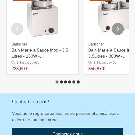
Bartscher
Bartscher
Bain Marie à Sauce Inox - 3,5
Bain Marie à Sauce Inox
Litres - 150W -
3,5Litres - 300W -
210x210x320(h)mm
415x210x320(h)mm
1-3 jours ouvrés
1-3 jours ouvrés
238,60 €
356,87 €
Contactez-nous!
Vous ne le regretterez pas, notre personnel amical vous
aidera de tout son cœur.
Contactez-nous