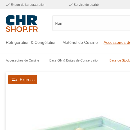
Expert de la restauration
Service de qualité
Numéro d
Réfrigération & Congélation
Matériel de Cuisine
Accessoires d
Accessoires de Cuisine
Bacs GN & Boîtes de Conservation
Bacs de Stoc
Voir la catégorie Réfrigération & Congélation
Voir la catégorie Matériel de Cuisine
Voir la catégorie Accessoires de Cuisine
Voir la catégorie Maintien Chaud
Voir la catégorie Inox
Voir la catégorie Bar & Mobilier
Voir la catégorie Laverie & Hygiène
Express