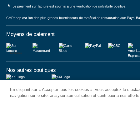
*
Le paiement sur facture est soumis à une vérification de solvabilité positive.
CHRshop est l'un des plus grands fournisseurs de matériel de restauration aux Pays-Bas 
Moyens de paiement
Sur facture
Nos autres boutiques
Juma International B.V.
JUMA International BV
En cliquant sur « Accepter tous les cookies », vous acceptez le stockag
Königsborner Straße 26a
Vrijheidweg 34
39175 Biederitz | Deutschland
1521RR Wormerveer | Nederland
navigation sur le site, analyser son utilisation et contribuer à nos effort
USt-ID: DE321159873
BTW: NL853095048B01
Handelsregister: 58573909
K.V.K.: 58573909