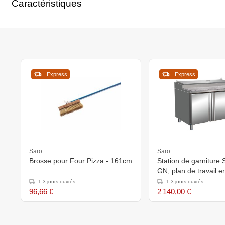
Caractéristiques
Express
Express
Saro
Saro
Brosse pour Four Pizza - 161cm
Station de garniture
GN, plan de travail e
1500
1-3 jours ouvrés
1-3 jours ouvrés
96,66 €
2 140,00 €