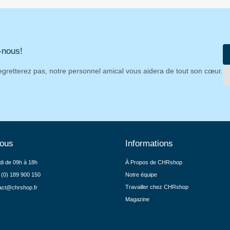
-nous!
egretterez pas, notre personnel amical vous aidera de tout son cœur.
nous
Informations
di de 09h à 18h
À Propos de CHRshop
 (0) 189 900 150
Notre équipe
Travailler chez CHRshop
act@chrshop.fr
Magazine