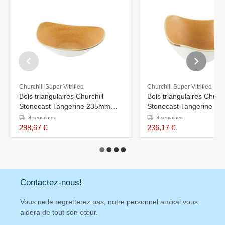
Churchill Super Vitrified
Churchill Super Vitrified
Bols triangulaires Churchill
Bols triangulaires Church
Stonecast Tangerine 235mm
Stonecast Tangerine 1
(Lot de 12)
(Lot de 12)
3 semaines
3 semaines
298,67 €
236,17 €
Contactez-nous!
Vous ne le regretterez pas, notre personnel amical vous
aidera de tout son cœur.