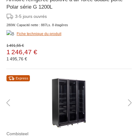
Polar série G 1200L
3-5 jours ouvrés
280W. Capacité nette : 887Ls. 8 étagères
Fiche technique du produit
1 491,55 €
1 246,47 €
1 495,76 €
Express
Combisteel