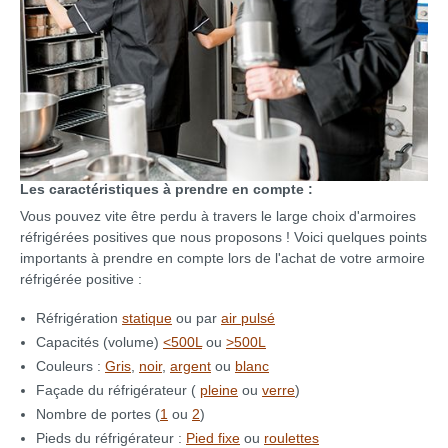
Les caractéristiques à prendre en compte :
Vous pouvez vite être perdu à travers le large choix d'armoires
réfrigérées positives que nous proposons ! Voici quelques points
importants à prendre en compte lors de l'achat de votre armoire
réfrigérée positive :
Réfrigération
statique
ou par
air pulsé
Capacités (volume)
<500L
ou
>500L
Couleurs :
Gris
,
noir
,
argent
ou
blanc
Façade du réfrigérateur (
pleine
ou
verre
)
Nombre de portes (
1
ou
2
)
Pieds du réfrigérateur :
Pied fixe
ou
roulettes