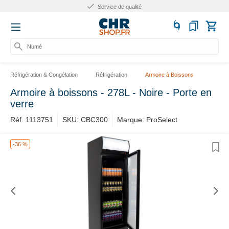
Service de qualité
Numéro
Réfrigération & Congélation
Réfrigération
Armoire à Boissons
Armoire à boissons - 278L - Noire - Porte en
verre
Réf. 1113751
SKU: CBC300
Marque: ProSelect
-36 %