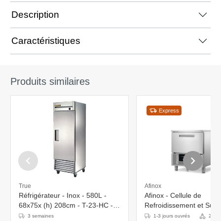
Description
Caractéristiques
Produits similaires
Express
True
Afinox
Réfrigérateur - Inox - 580L -
Afinox - Cellule de
68x75x (h) 208cm - T-23-HC -
Refroidissement et Surg
Garantie 5 ans
Intégrable - 5xGN 1/1 o
3 semaines
1-3 jours ouvrés
2 Var