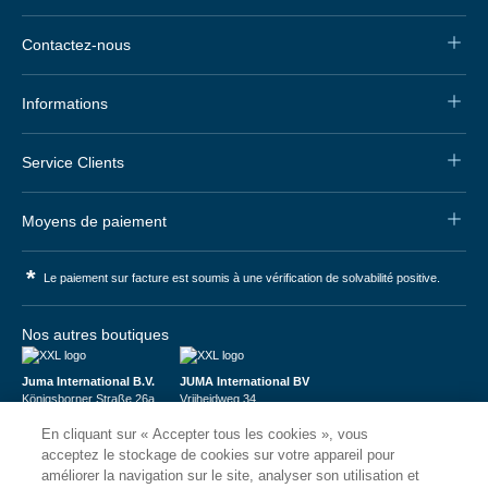
Contactez-nous
Informations
Service Clients
Moyens de paiement
*
Le paiement sur facture est soumis à une vérification de solvabilité positive.
Nos autres boutiques
Juma International B.V.
JUMA International BV
Königsborner Straße 26a
Vrijheidweg 34
39175 Biederitz | Deutschland
1521RR Wormerveer | Nederland
En cliquant sur « Accepter tous les cookies », vous
USt-ID: DE321159873
BTW: NL853095048B01
Handelsregister: 58573909
K.V.K.: 58573909
acceptez le stockage de cookies sur votre appareil pour
améliorer la navigation sur le site, analyser son utilisation et