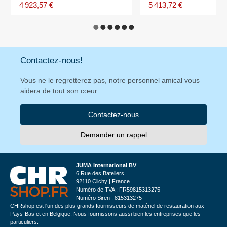
600x400 - Gamme SPE
4 923,57 €
5 413,72 €
Contactez-nous!
Vous ne le regretterez pas, notre personnel amical vous
aidera de tout son cœur.
Contactez-nous
Demander un rappel
JUMA International BV
6 Rue des Bateliers
92110 Clichy | France
Numéro de TVA : FR59815313275
Numéro Siren : 815313275
CHRshop est l'un des plus grands fournisseurs de matériel de restauration aux
Pays-Bas et en Belgique. Nous fournissons aussi bien les entreprises que les
particuliers.