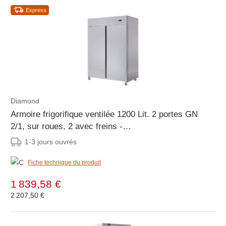
Express
Diamond
Armoire frigorifique ventilée 1200 Lit. 2 portes GN
2/1, sur roues, 2 avec freins -
1400x823x(h)2045mm
1-3 jours ouvrés
Fiche technique du produit
1 839,58 €
2 207,50 €