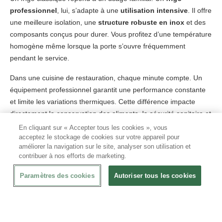
professionnel
, lui, s’adapte à une
utilisation intensive
. Il offre
une meilleure isolation, une
structure robuste en inox
et des
composants conçus pour durer. Vous profitez d’une température
homogène même lorsque la porte s’ouvre fréquemment
pendant le service.
Dans une cuisine de restauration, chaque minute compte. Un
équipement professionnel garantit une performance constante
et limite les variations thermiques. Cette différence impacte
directement la conservation des aliments, la sécurité sanitaire et
votre tranquillité d’esprit.
En cliquant sur « Accepter tous les cookies », vous
acceptez le stockage de cookies sur votre appareil pour
améliorer la navigation sur le site, analyser son utilisation et
Armoire réfrigérée professionnelle ventilée :
contribuer à nos efforts de marketing.
stabilité et performance
Paramètres des cookies
Autoriser tous les cookies
L’armoire
ventilée
diffuse l’air froid de manière uniforme. Ce
système positive ventilée maintient une température stable sur
chaque niveau. Vos produits restent frais plus longtemps, sans