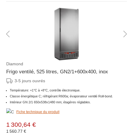
Diamond
Frigo ventilé, 525 litres, GN2/1+600x400, inox
3-5 jours ouvrés
Température: +1°C à +8°C, contrôle électronique.
Classe énergétique C; réfrigérant R600a; évaporateur ventilé Roll-bond.
Intérieur GN 2/1 650x538x1480 mm; étagères réglables.
Fiche technique du produit
1 300,64 €
1 560,77 €